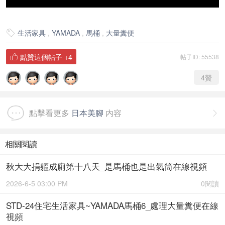
生活家具
,
YAMADA
,
馬桶
,
大量糞便

點贊這個帖子
+4
帖子ID: 55538

4
贊
點擊看更多
日本美腳
内容

相關閱讀
秋大大捐軀成廁第十八天_是馬桶也是出氣筒在線視頻
2026-6-5 03:00 PM
0閱讀
STD-24住宅生活家具~YAMADA馬桶6_處理大量糞便在線
視頻