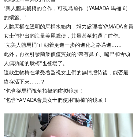
“與人體馬桶椅的合作，可視爲前作（YAMADA 馬桶 6）
的續篇。”
人體馬桶在透明的馬桶水箱内，竭力處理着YAMADA會員
女士們排出的海量美麗糞便，其量甚至超過了前作。
“完美人體馬桶”正朝着更進一步的進化之路邁進……
此外，再次引發商業價值質疑的“帶有鼻子、嘴巴和舌頭
人偶功能的臉椅”也登場了。
這款生物椅在承受着監視女士們的無情虐待後，能否最
終存活下來……？
*包含從馬桶視角拍攝的虛拟鏡頭！
*包含YAMADA會員女士們使用“臉椅”的鏡頭！