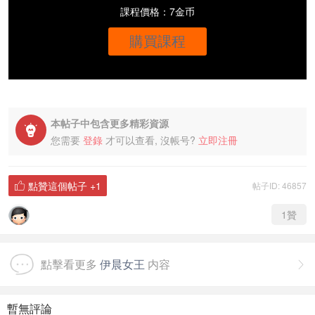
課程價格：7金币
購買課程
本帖子中包含更多精彩資源

您需要
登錄
才可以查看, 沒帳号?
立即注冊
點贊這個帖子
+1
帖子ID: 46857

1
贊
點擊看更多
伊晨女王
内容

暫無評論