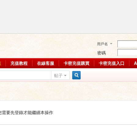
用戶名
密碼
值
充值教程
在線客服
卡密充值購買
卡密充值入口
帖子
搜
索
您需要先登錄才能繼續本操作