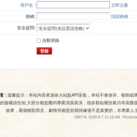
用戶名
立即注冊
密碼:
找回密碼
安全提問:
自動登錄
登錄
壇
(
溫馨提示：本站内容來源各大站點API采集，本站不會保存、複制或
您的版權請告知,大部分都是圈内專業演員表演，很多類似雜技氣功等高難
效果，看個精彩而且，劇情等都是前期排練過不是真實的，非專業人
GMT+8, 2026-8-7 11:16 AM
, Processe