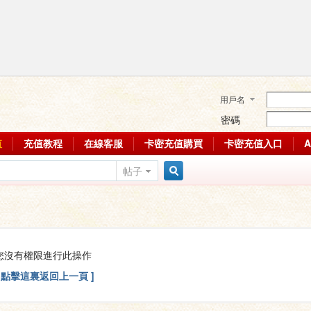
用戶名
密碼
值
充值教程
在線客服
卡密充值購買
卡密充值入口
帖子
搜
索
您沒有權限進行此操作
[ 點擊這裏返回上一頁 ]