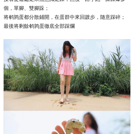
個，單腳、雙腳跺；
将鹌鹑蛋都分散鋪開，在蛋群中來回踱步，随意踩碎；
最後将剩餘鹌鹑蛋徹底全部踩爛