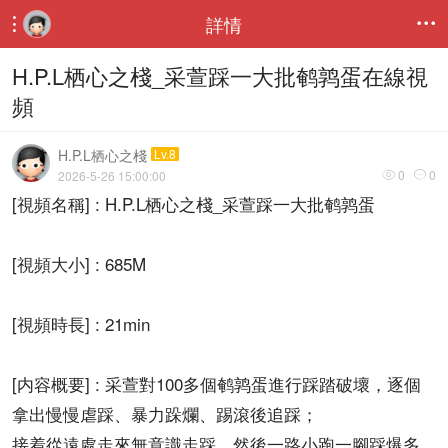
詳情


H.P.L栖心之棧_采萱踩一大批鹌鹑蛋在線視
頻
H.P.L栖心之棧
Lv.8
0
0
2026-5-26 15:00:00


[視頻名稱] : H.P.L栖心之棧_采萱踩一大批鹌鹑蛋
[視頻大小] : 685M
[視頻時長] : 21min
[内容概要] : 采萱對100多個鹌鹑蛋進行踩踏破壞，逐個
拿出慢慢虐踩、暴力跺爛、踢滾後追踩；
接着從遠處走來無意識走踩，然後一路小跑一腳踩爆多