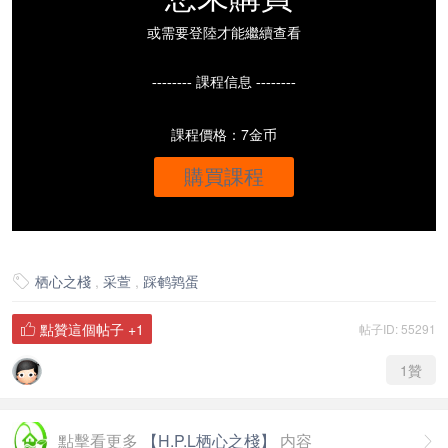
或需要登陸才能繼續查看
-------- 課程信息 --------
課程價格：7金币
購買課程
栖心之棧
,
采萱
,
踩鹌鹑蛋

點贊這個帖子
+1
帖子ID: 55291

1
贊
點擊看更多
【H.P.L栖心之棧】
内容
