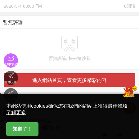
2026-3-4 03:00 PM
0閱讀
暫無評論


暫無評論, 快來搶沙發
APP下載

進入網站首頁，查看更多精彩内容
金币充值

'
在線客服
简体中文版
本網站使用cookies确保您在我們的網站上獲得最佳體驗。

了解更多
Translate
首頁
English
繁體中文
日本語
日本語
繁體中文
English
知道了！
1
9



說點什麽吧...
