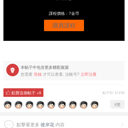
課程價格：7金币
購買課程
本帖子中包含更多精彩資源

您需要
登錄
才可以查看, 沒帳号?
立即注冊
點贊這個帖子
+9
帖子ID: 31439

9
贊
點擊看更多
彼岸花
内容
