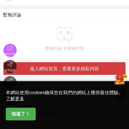
暫無評論


暫無評論, 快來搶沙發
APP下載

進入網站首頁，查看更多精彩内容
金币充值

'
在線客服
简体中文版
本網站使用cookies确保您在我們的網站上獲得最佳體驗。

了解更多
Translate
首頁
English
繁體中文
日本語
日本語
繁體中文
English
知道了！
9
60



說點什麽吧...
