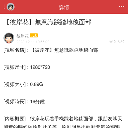
詳情


【彼岸花】無意識踩踏地毯面部
彼岸花
Lv.8
0
0
2023-12-11 19:55:02


[視頻名稱] : 【彼岸花】無意識踩踏地毯面部
[視頻尺寸] : 1280*720
[視頻大小] : 0.89G
[視頻時長] : 16分鍾
[内容概要] : 彼岸花玩着手機踩着地毯面部，跟朋友聊天
興奮的時候剁臉剁肚子等，刷到明星出軌新聞氣的狠狠