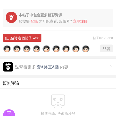
本帖子中包含更多精彩資源

您需要
登錄
才可以查看, 沒帳号?
立即注冊
點贊這個帖子
+38
帖子ID: 29520

38
贊
點擊看更多
套&路直&播
内容

暫無評論


暫無評論, 快來搶沙發