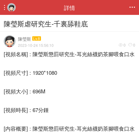
詳情


陳瑩斯虐研究生-千裏舔鞋底
陳瑩斯
Lv.8
0
0
2023-10-24 15:56:10


[視頻名稱] : 陳瑩斯懲罰研究生-耳光絲襪奶茶腳喂食口水
[視頻尺寸] : 1920*1080
[視頻大小] : 696M
[視頻時長] : 67分鍾
[内容概要] : 陳瑩斯懲罰研究生-耳光絲襪奶茶腳喂食口水