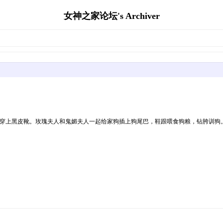
女神之家论坛's Archiver
床，穿上黑皮靴。玫瑰夫人和鬼媚夫人一起给家狗插上狗尾巴，鞋跟喂食狗粮，钻胯训狗