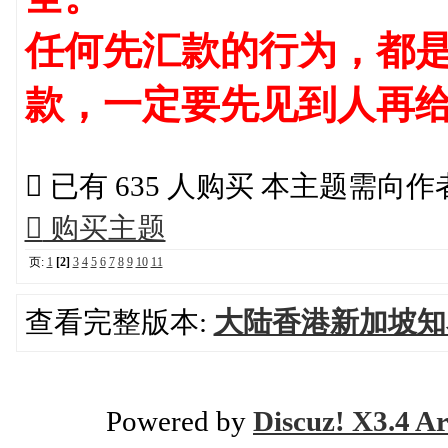
任何先汇款的行为，都是
款，一定要先见到人再

已有 635 人购买 本主题需向

购买主题
页:
1
[2]
3
4
5
6
7
8
9
10
11
查看完整版本:
大陆香港新加坡知
Powered by
Discuz! X3.4 Ar